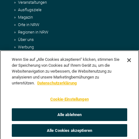
Veranstaltungen
Ausflugsziele
Magazin
Orte in NRW
Regionen in NRW
Über uns
Werbung
Kontakt
Wenn Sie auf „Alle Cookies akzeptieren“ klicken, stimmen Sie
Impressum
der Speicherung von Cookies auf Ihrem Gerät zu, um die
AGB
Websitenavigation zu verbessern, die Websitenutzung zu
Datenschutz
analysieren und unsere Marketingbemühungen zu
DEIN VORSCHLAG FÜR NRWHITS
unterstützen.
Datenschutzerklärung
Du möchtest uns einen Veranstaltungstipp oder eine Ausflugsziel
Cookie-Einstellungen
vorschlagen? Klasse, dann nutze doch einfach
unser Formular
oder
schick uns alle relevanten Infos per E-Mail an
info@nrwhits.de
.
Unsere Redaktion wird Deinen Vorschlag dann so schnell wie
Alle ablehnen
möglich prüfen.
Alle Cookies akzeptieren