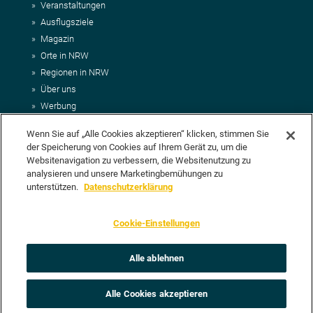
Veranstaltungen
Ausflugsziele
Magazin
Orte in NRW
Regionen in NRW
Über uns
Werbung
Kontakt
Wenn Sie auf „Alle Cookies akzeptieren“ klicken, stimmen Sie
Impressum
der Speicherung von Cookies auf Ihrem Gerät zu, um die
AGB
Websitenavigation zu verbessern, die Websitenutzung zu
Datenschutz
analysieren und unsere Marketingbemühungen zu
DEIN VORSCHLAG FÜR NRWHITS
unterstützen.
Datenschutzerklärung
Du möchtest uns einen Veranstaltungstipp oder eine Ausflugsziel
Cookie-Einstellungen
vorschlagen? Klasse, dann nutze doch einfach
unser Formular
oder
schick uns alle relevanten Infos per E-Mail an
info@nrwhits.de
.
Unsere Redaktion wird Deinen Vorschlag dann so schnell wie
Alle ablehnen
möglich prüfen.
Alle Cookies akzeptieren