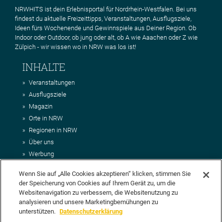
NRWHITS ist dein Erlebnisportal für Nordrhein-Westfalen. Bei uns
findest du aktuelle Freizeittipps, Veranstaltungen, Ausflugsziele,
Ideen fürs Wochenende und Gewinnspiele aus Deiner Region. Ob
Indoor oder Outdoor, ob jung oder alt, ob A wie Aaachen oder Z wie
Zülpich - wir wissen wo in NRW was los ist!
INHALTE
Veranstaltungen
Ausflugsziele
Magazin
Orte in NRW
Regionen in NRW
Über uns
Werbung
Kontakt
Wenn Sie auf „Alle Cookies akzeptieren“ klicken, stimmen Sie
Impressum
der Speicherung von Cookies auf Ihrem Gerät zu, um die
AGB
Websitenavigation zu verbessern, die Websitenutzung zu
Datenschutz
analysieren und unsere Marketingbemühungen zu
DEIN VORSCHLAG FÜR NRWHITS
unterstützen.
Datenschutzerklärung