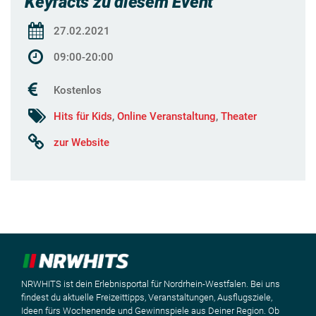
Keyfacts zu diesem Event
27.02.2021
09:00-20:00
Kostenlos
Hits für Kids
,
Online Veranstaltung
,
Theater
zur Website
NRWHITS ist dein Erlebnisportal für Nordrhein-Westfalen. Bei uns
findest du aktuelle Freizeittipps, Veranstaltungen, Ausflugsziele,
Ideen fürs Wochenende und Gewinnspiele aus Deiner Region. Ob