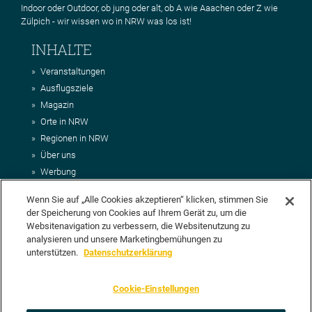
Indoor oder Outdoor, ob jung oder alt, ob A wie Aaachen oder Z wie
Zülpich - wir wissen wo in NRW was los ist!
INHALTE
Veranstaltungen
Ausflugsziele
Magazin
Orte in NRW
Regionen in NRW
Über uns
Werbung
Kontakt
Wenn Sie auf „Alle Cookies akzeptieren“ klicken, stimmen Sie
Impressum
der Speicherung von Cookies auf Ihrem Gerät zu, um die
AGB
Websitenavigation zu verbessern, die Websitenutzung zu
Datenschutz
analysieren und unsere Marketingbemühungen zu
DEIN VORSCHLAG FÜR NRWHITS
unterstützen.
Datenschutzerklärung
Du möchtest uns einen Veranstaltungstipp oder eine Ausflugsziel
Cookie-Einstellungen
vorschlagen? Klasse, dann nutze doch einfach
unser Formular
oder
schick uns alle relevanten Infos per E-Mail an
info@nrwhits.de
.