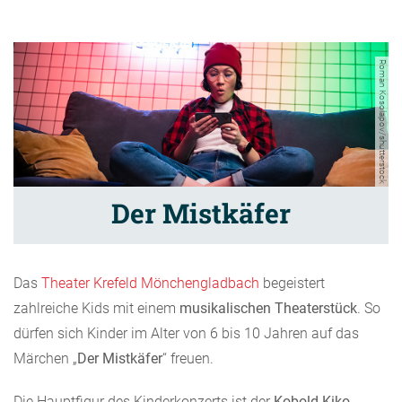
Roman Kosolapov/shutterstock
Der Mistkäfer
Das
Theater Krefeld Mönchengladbach
begeistert
zahlreiche Kids mit einem
musikalischen Theaterstück
. So
dürfen sich Kinder im Alter von 6 bis 10 Jahren auf das
Märchen „
Der Mistkäfer
“ freuen.
Die Hauptfigur des Kinderkonzerts ist der
Kobold Kiko
,