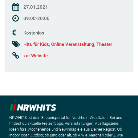
27.01.2021
09:00-20:00
Kostenlos
Hits für Kids
,
Online Veranstaltung
,
Theater
zur Website
NRWHITS ist dein Erlebnisportal für Nordrhein-Westfalen. Bei uns
findest du aktuelle Freizeittipps, Veranstaltungen, Ausflugsziele,
Ideen fürs Wochenende und Gewinnspiele aus Deiner Region. Ob
Indoor oder Outdoor, ob jung oder alt, ob A wie Aaachen oder Z wie