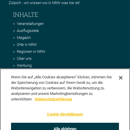
Zülpich - wir wissen wo in NRW was los ist!
INHALTE
Veranstaltungen
Ausflugsziele
Magazin
Orte in NRW
Regionen in NRW
Über uns
Werbung
Kontakt
Wenn Sie auf „Alle Cookies akzeptieren“ klicken, stimmen Sie
Impressum
der Speicherung von Cookies auf Ihrem Gerät zu, um die
AGB
Websitenavigation zu verbessern, die Websitenutzung zu
Datenschutz
analysieren und unsere Marketingbemühungen zu
DEIN VORSCHLAG FÜR NRWHITS
unterstützen.
Datenschutzerklärung
Du möchtest uns einen Veranstaltungstipp oder eine Ausflugsziel
Cookie-Einstellungen
vorschlagen? Klasse, dann nutze doch einfach
unser Formular
oder
schick uns alle relevanten Infos per E-Mail an
info@nrwhits.de
.
Unsere Redaktion wird Deinen Vorschlag dann so schnell wie
Alle ablehnen