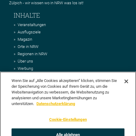
Zülpich - wir wissen wo in NRW was los ist!
INHALTE
Veranstaltungen
Ausflugsziele
Magazin
Orte in NRW
Regionen in NRW
Über uns
Werbung
Kontakt
Wenn Sie auf „Alle Cookies akzeptieren“ klicken, stimmen Sie
Impressum
der Speicherung von Cookies auf Ihrem Gerät zu, um die
AGB
Websitenavigation zu verbessern, die Websitenutzung zu
Datenschutz
analysieren und unsere Marketingbemühungen zu
DEIN VORSCHLAG FÜR NRWHITS
unterstützen.
Datenschutzerklärung
Du möchtest uns einen Veranstaltungstipp oder eine Ausflugsziel
Cookie-Einstellungen
vorschlagen? Klasse, dann nutze doch einfach
unser Formular
oder
schick uns alle relevanten Infos per E-Mail an
info@nrwhits.de
.
Unsere Redaktion wird Deinen Vorschlag dann so schnell wie
Alle ablehnen