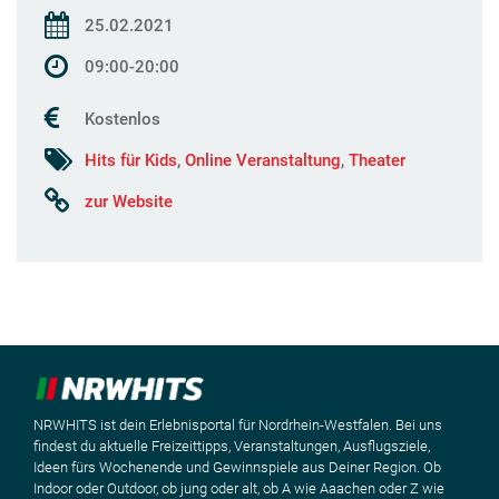
25.02.2021
09:00-20:00
Kostenlos
Hits für Kids
,
Online Veranstaltung
,
Theater
zur Website
NRWHITS ist dein Erlebnisportal für Nordrhein-Westfalen. Bei uns
findest du aktuelle Freizeittipps, Veranstaltungen, Ausflugsziele,
Ideen fürs Wochenende und Gewinnspiele aus Deiner Region. Ob
Indoor oder Outdoor, ob jung oder alt, ob A wie Aaachen oder Z wie