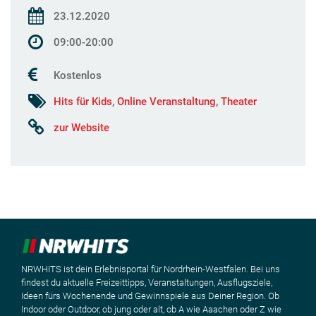
23.12.2020
09:00-20:00
Kostenlos
Hits für Kids
,
Online Veranstaltung
,
Theater
zur Website
NRWHITS ist dein Erlebnisportal für Nordrhein-Westfalen. Bei uns
findest du aktuelle Freizeittipps, Veranstaltungen, Ausflugsziele,
Ideen fürs Wochenende und Gewinnspiele aus Deiner Region. Ob
Indoor oder Outdoor, ob jung oder alt, ob A wie Aaachen oder Z wie