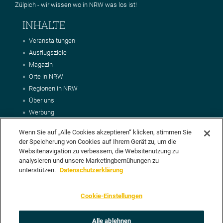
Zülpich - wir wissen wo in NRW was los ist!
INHALTE
Veranstaltungen
Ausflugsziele
Magazin
Orte in NRW
Regionen in NRW
Über uns
Werbung
Kontakt
Wenn Sie auf „Alle Cookies akzeptieren“ klicken, stimmen Sie
Impressum
der Speicherung von Cookies auf Ihrem Gerät zu, um die
AGB
Websitenavigation zu verbessern, die Websitenutzung zu
Datenschutz
analysieren und unsere Marketingbemühungen zu
DEIN VORSCHLAG FÜR NRWHITS
unterstützen.
Datenschutzerklärung
Du möchtest uns einen Veranstaltungstipp oder eine Ausflugsziel
Cookie-Einstellungen
vorschlagen? Klasse, dann nutze doch einfach
unser Formular
oder
schick uns alle relevanten Infos per E-Mail an
info@nrwhits.de
.
Unsere Redaktion wird Deinen Vorschlag dann so schnell wie
Alle ablehnen