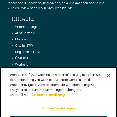
Indoor oder Outdoor, ob jung oder alt, ob A wie Aaachen oder Z wie
Zülpich - wir wissen wo in NRW was los ist!
INHALTE
Veranstaltungen
Ausflugsziele
Magazin
Orte in NRW
Regionen in NRW
Über uns
Werbung
Kontakt
Wenn Sie auf „Alle Cookies akzeptieren“ klicken, stimmen Sie
Impressum
der Speicherung von Cookies auf Ihrem Gerät zu, um die
AGB
Websitenavigation zu verbessern, die Websitenutzung zu
Datenschutz
analysieren und unsere Marketingbemühungen zu
DEIN VORSCHLAG FÜR NRWHITS
unterstützen.
Datenschutzerklärung
Du möchtest uns einen Veranstaltungstipp oder eine Ausflugsziel
Cookie-Einstellungen
vorschlagen? Klasse, dann nutze doch einfach
unser Formular
oder
schick uns alle relevanten Infos per E-Mail an
info@nrwhits.de
.