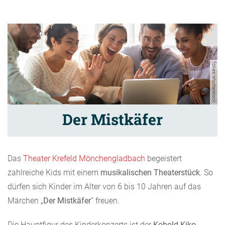
fizkes/shutterstock
Der Mistkäfer
Das
Theater Krefeld Mönchengladbach
begeistert
zahlreiche Kids mit einem
musikalischen Theaterstück
. So
dürfen sich Kinder im Alter von 6 bis 10 Jahren auf das
Märchen „
Der Mistkäfer
“ freuen.
Die Hauptfigur des Kinderkonzerts ist der
Kobold Kiko
,