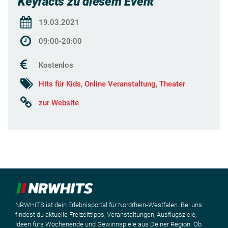
Keyfacts zu diesem Event
19.03.2021
09:00-20:00
Kostenlos
Hits für Kids
,
Online Veranstaltung
,
Theater
zur Website
NRWHITS ist dein Erlebnisportal für Nordrhein-Westfalen. Bei uns
findest du aktuelle Freizeittipps, Veranstaltungen, Ausflugsziele,
Ideen fürs Wochenende und Gewinnspiele aus Deiner Region. Ob