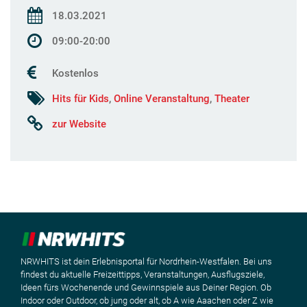
18.03.2021
09:00-20:00
Kostenlos
Hits für Kids
,
Online Veranstaltung
,
Theater
zur Website
NRWHITS ist dein Erlebnisportal für Nordrhein-Westfalen. Bei uns
findest du aktuelle Freizeittipps, Veranstaltungen, Ausflugsziele,
Ideen fürs Wochenende und Gewinnspiele aus Deiner Region. Ob
Indoor oder Outdoor, ob jung oder alt, ob A wie Aaachen oder Z wie