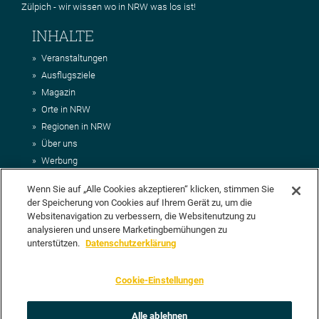
Zülpich - wir wissen wo in NRW was los ist!
INHALTE
Veranstaltungen
Ausflugsziele
Magazin
Orte in NRW
Regionen in NRW
Über uns
Werbung
Kontakt
Wenn Sie auf „Alle Cookies akzeptieren“ klicken, stimmen Sie
Impressum
der Speicherung von Cookies auf Ihrem Gerät zu, um die
AGB
Websitenavigation zu verbessern, die Websitenutzung zu
Datenschutz
analysieren und unsere Marketingbemühungen zu
DEIN VORSCHLAG FÜR NRWHITS
unterstützen.
Datenschutzerklärung
Du möchtest uns einen Veranstaltungstipp oder eine Ausflugsziel
Cookie-Einstellungen
vorschlagen? Klasse, dann nutze doch einfach
unser Formular
oder
schick uns alle relevanten Infos per E-Mail an
info@nrwhits.de
.
Unsere Redaktion wird Deinen Vorschlag dann so schnell wie
Alle ablehnen