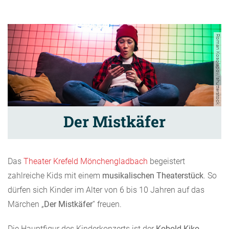
Roman Kosolapov/shutterstock
Der Mistkäfer
Das
Theater Krefeld Mönchengladbach
begeistert
zahlreiche Kids mit einem
musikalischen Theaterstück
. So
dürfen sich Kinder im Alter von 6 bis 10 Jahren auf das
Märchen „
Der Mistkäfer
“ freuen.
Die Hauptfigur des Kinderkonzerts ist der
Kobold Kiko
,