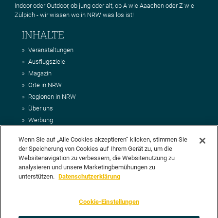
Indoor oder Outdoor, ob jung oder alt, ob A wie Aaachen oder Z wie
Zülpich - wir wissen wo in NRW was los ist!
INHALTE
Veranstaltungen
Ausflugsziele
Magazin
Orte in NRW
Regionen in NRW
Über uns
Werbung
Kontakt
Wenn Sie auf „Alle Cookies akzeptieren“ klicken, stimmen Sie
Impressum
der Speicherung von Cookies auf Ihrem Gerät zu, um die
AGB
Websitenavigation zu verbessern, die Websitenutzung zu
Datenschutz
analysieren und unsere Marketingbemühungen zu
DEIN VORSCHLAG FÜR NRWHITS
unterstützen.
Datenschutzerklärung
Du möchtest uns einen Veranstaltungstipp oder eine Ausflugsziel
Cookie-Einstellungen
vorschlagen? Klasse, dann nutze doch einfach
unser Formular
oder
schick uns alle relevanten Infos per E-Mail an
info@nrwhits.de
.