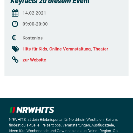
Keyfacts zu diesem Event
14.02.2021
09:00-20:00
Kostenlos
Hits für Kids
,
Online Veranstaltung
,
Theater
zur Website
NRWHITS ist dein Erlebnisportal für Nordrhein-Westfalen. Bei uns
findest du aktuelle Freizeittipps, Veranstaltungen, Ausflugsziele,
Ideen fürs Wochenende und Gewinnspiele aus Deiner Region. Ob