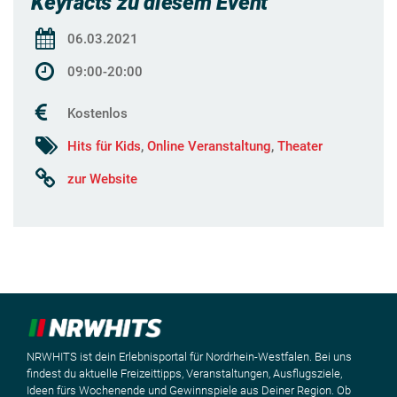
Keyfacts zu diesem Event
06.03.2021
09:00-20:00
Kostenlos
Hits für Kids
,
Online Veranstaltung
,
Theater
zur Website
NRWHITS ist dein Erlebnisportal für Nordrhein-Westfalen. Bei uns
findest du aktuelle Freizeittipps, Veranstaltungen, Ausflugsziele,
Ideen fürs Wochenende und Gewinnspiele aus Deiner Region. Ob