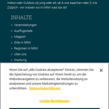
Indoor oder Outdoor, ob jung oder alt, ob A wie Aaachen oder Z wie
Zülpich - wir wissen wo in NRW was los ist!
INHALTE
Veranstaltungen
Ausflugsziele
Magazin
Orte in NRW
Regionen in NRW
Über uns
Werbung
Kontakt
Wenn Sie auf „Alle Cookies akzeptieren“ klicken, stimmen Sie
Impressum
der Speicherung von Cookies auf Ihrem Gerät zu, um die
AGB
Websitenavigation zu verbessern, die Websitenutzung zu
Datenschutz
analysieren und unsere Marketingbemühungen zu
DEIN VORSCHLAG FÜR NRWHITS
unterstützen.
Datenschutzerklärung
Du möchtest uns einen Veranstaltungstipp oder eine Ausflugsziel
Cookie-Einstellungen
vorschlagen? Klasse, dann nutze doch einfach
unser Formular
oder
schick uns alle relevanten Infos per E-Mail an
info@nrwhits.de
.