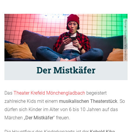
Roman Kosolapov/shutterstock
Der Mistkäfer
Das
Theater Krefeld Mönchengladbach
begeistert
zahlreiche Kids mit einem
musikalischen Theaterstück
. So
dürfen sich Kinder im Alter von 6 bis 10 Jahren auf das
Märchen „
Der Mistkäfer
“ freuen.
Die Hauptfigur des Kinderkonzerts ist der
Kobold Kiko
,