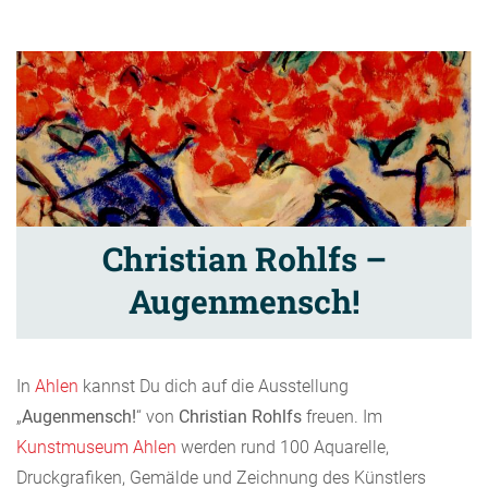
Christian Rohlfs –
Augenmensch!
In
Ahlen
kannst Du dich auf die Ausstellung
„
Augenmensch!
“ von
Christian Rohlfs
freuen. Im
Kunstmuseum Ahlen
werden rund 100 Aquarelle,
Druckgrafiken, Gemälde und Zeichnung des Künstlers