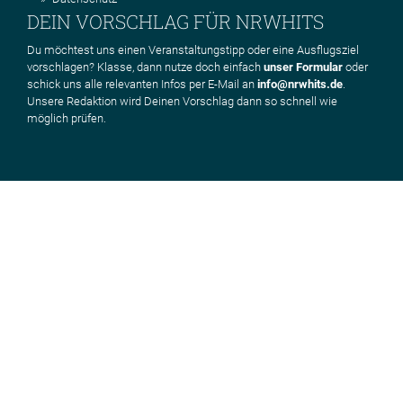
DEIN VORSCHLAG FÜR NRWHITS
Du möchtest uns einen Veranstaltungstipp oder eine Ausflugsziel
vorschlagen? Klasse, dann nutze doch einfach
unser Formular
oder
schick uns alle relevanten Infos per E-Mail an
info@nrwhits.de
.
Unsere Redaktion wird Deinen Vorschlag dann so schnell wie
möglich prüfen.