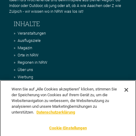
Indoor oder Outdoor, ob jung oder alt, ob A wie Aaachen oder Z wie
Zülpich - wir wissen wo in NRW was los ist!
INHALTE
Veranstaltungen
Ausflugsziele
Magazin
Orte in NRW
Regionen in NRW
Über uns
Werbung
Kontakt
Wenn Sie auf „Alle Cookies akzeptieren“ klicken, stimmen Sie
Impressum
der Speicherung von Cookies auf Ihrem Gerät zu, um die
AGB
Websitenavigation zu verbessern, die Websitenutzung zu
Datenschutz
analysieren und unsere Marketingbemühungen zu
DEIN VORSCHLAG FÜR NRWHITS
unterstützen.
Datenschutzerklärung
Du möchtest uns einen Veranstaltungstipp oder eine Ausflugsziel
Cookie-Einstellungen
vorschlagen? Klasse, dann nutze doch einfach
unser Formular
oder
schick uns alle relevanten Infos per E-Mail an
info@nrwhits.de
.