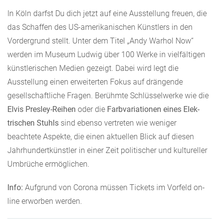
In Köln darfst Du dich jetzt auf eine Ausstellung freuen, die
das Schaffen des US-amerikanischen Künstlers in den
Vordergrund stellt. Unter dem Titel „Andy Warhol Now“
werden im Museum Ludwig über 100 Werke in vielfältigen
künstlerischen Medien gezeigt. Dabei wird legt die
Ausstellung einen erweiterten Fokus auf drängende
gesellschaftliche Fragen. Berühmte Sch­lüs­sel­w­erke wie die
Elvis Pres­ley-Rei­hen
oder die
Far­b­vari­a­tio­nen eines Elek­
trischen Stuhls
sind eben­so vertreten wie weniger
beachtete As­pekte, die ei­nen aktuellen Blick auf die­sen
Jahrhun­dertkün­stler in ein­er Zeit poli­tisch­er und kul­tureller
Um­brüche ermöglichen.
Info:
Aufgrund von Corona müssen Tickets im Vorfeld on­­
line erworben werden.