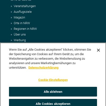
Veranstaltungen
Ausflugsziele
Magazin
Orte in NRW
Regionen in NRW
Über uns
Werbung
Kontakt
Wenn Sie auf „Alle Cookies akzeptieren“ klicken, stimmen Sie
Impressum
der Speicherung von Cookies auf Ihrem Gerät zu, um die
AGB
Websitenavigation zu verbessern, die Websitenutzung zu
Datenschutz
analysieren und unsere Marketingbemühungen zu
DEIN VORSCHLAG FÜR NRWHITS
unterstützen.
Datenschutzerklärung
Du möchtest uns einen Veranstaltungstipp oder eine Ausflugsziel
Cookie-Einstellungen
vorschlagen? Klasse, dann nutze doch einfach
unser Formular
oder
schick uns alle relevanten Infos per E-Mail an
info@nrwhits.de
.
Unsere Redaktion wird Deinen Vorschlag dann so schnell wie
Alle ablehnen
möglich prüfen.
Alle Cookies akzeptieren