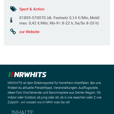
Sport & Action
01805-570070 (dt. Festnetz 0,14 €/Min, Mobil
max. 0,42 €/Min; Mo-Fr: 8-22 h, Sa/So 8-20 h)
zur Website
NRWHITS ist dein Erlebnisportal für Nordrhein-Westfalen. Bei uns
findest du aktuelle Freizeittipps, Veranstaltungen, Ausflugsziele,
Ideen fürs Wochenende und Gewinnspiele aus Deiner Region. Ob
Indoor oder Outdoor, ob jung oder alt, ob A wie Aaachen oder Z wie
Zülpich - wir wissen wo in NRW was los ist!
INHALTE