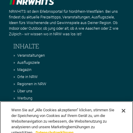
NRWHITS ist dein Erlebnisportal für Nordrhein-Westfalen. Bei uns
findest du aktuelle Freizeittipps, Veranstaltungen, Ausflugsziele,
Ideen fürs Wochenende und Gewinnspiele aus Deiner Region. Ob
Indoor oder Outdoor, ob jung oder alt, ob A wie Aaachen oder Z wie
Zülpich - wir wissen wo in NRW was los ist!
INHALTE
Veranstaltungen
Ausflugsziele
Magazin
Orte in NRW
Regionen in NRW
Über uns
Werbung
Kontakt
Wenn Sie auf „Alle Cookies akzeptieren“ klicken, stimmen Sie
Impressum
der Speicherung von Cookies auf Ihrem Gerät zu, um die
AGB
Websitenavigation zu verbessern, die Websitenutzung zu
Datenschutz
analysieren und unsere Marketingbemühungen zu
unterstützen.
Datenschutzerklärung