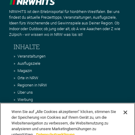
NRWHITS ist dein Erlebnisportal für Nordrhein-Westfalen. Bei uns
findest du aktuelle Freizeittipps, Veranstaltungen, Ausflugsziele,
Ideen fürs Wochenende und Gewinnspiele aus Deiner Region. Ob
Indoor oder Outdoor, ob jung oder alt, ob A wie Aaachen oder Z wie
Zülpich - wir wissen wo in NRW was los ist!
INHALTE
Veranstaltungen
Ausflugsziele
Magazin
Orte in NRW
Regionen in NRW
Über uns
Werbung
Kontakt
Wenn Sie auf „Alle Cookies akzeptieren“ klicken, stimmen Sie
Impressum
der Speicherung von Cookies auf Ihrem Gerät zu, um die
AGB
Websitenavigation zu verbessern, die Websitenutzung zu
Datenschutz
analysieren und unsere Marketingbemühungen zu
unterstützen.
Datenschutzerklärung