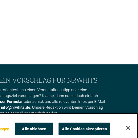
EIN VORSCHLAG FÜR NRWHITS
 möchtest uns einen Veranstaltungstipp oder eine
sflugsziel vorschlagen? Klasse, dann nutze doch einfach
ser Formular
oder schick uns alle relevanten Infos per E-Mail
n
info@nrwhits.de
. Unsere Redaktion wird Deinen Vorschlag
nn so schnell wie möglich prüfen.
ungen
Alle ablehnen
Alle Cookies akzeptieren