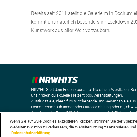
Bereits seit 2011 stellt die Galerie m in Bochum 
kommt uns natürlich besonders im Lockdown 202
Kunstwerk aus aller Welt verzaubern.
NRWHITS ist dein Erlebnisportal für Nordrhein-Westfalen. Bei
uns findest du aktuelle Freizeittipps, Veranstaltungen,
Ausflugsziele, Ideen fürs Wochenende und Gewinnspiele aus
Deiner Region. Ob Indoor oder Outdoor, ob jung oder alt, ob A 
Aaachen oder Z wie Zülpich - wir wissen wo in NRW was los i
Wenn Sie auf „Alle Cookies akzeptieren“ klicken, stimmen Sie der Speich
Websitenavigation zu verbessern, die Websitenutzung zu analysieren un
Datenschutzerklärung