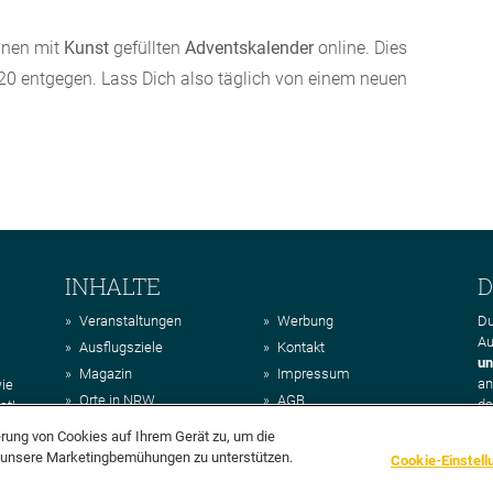
einen mit
Kunst
gefüllten
Adventskalender
online. Dies
0 entgegen. Lass Dich also täglich von einem neuen
INHALTE
D
Veranstaltungen
Werbung
Du
Au
Ausflugsziele
Kontakt
un
Magazin
Impressum
a
wie
Orte in NRW
AGB
da
st!
Regionen in NRW
Datenschutz
erung von Cookies auf Ihrem Gerät zu, um die
Über uns
d unsere Marketingbemühungen zu unterstützen.
Cookie-Einstell