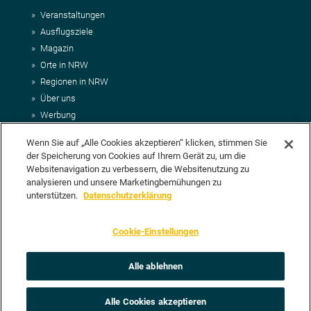
Veranstaltungen
Ausflugsziele
Magazin
Orte in NRW
Regionen in NRW
Über uns
Werbung
Kontakt
Wenn Sie auf „Alle Cookies akzeptieren“ klicken, stimmen Sie
Impressum
der Speicherung von Cookies auf Ihrem Gerät zu, um die
AGB
Websitenavigation zu verbessern, die Websitenutzung zu
Datenschutz
analysieren und unsere Marketingbemühungen zu
DEIN VORSCHLAG FÜR NRWHITS
unterstützen.
Datenschutzerklärung
Du möchtest uns einen Veranstaltungstipp oder eine Ausflugsziel
Cookie-Einstellungen
vorschlagen? Klasse, dann nutze doch einfach
unser Formular
oder
schick uns alle relevanten Infos per E-Mail an
info@nrwhits.de
.
Unsere Redaktion wird Deinen Vorschlag dann so schnell wie
Alle ablehnen
möglich prüfen.
Alle Cookies akzeptieren