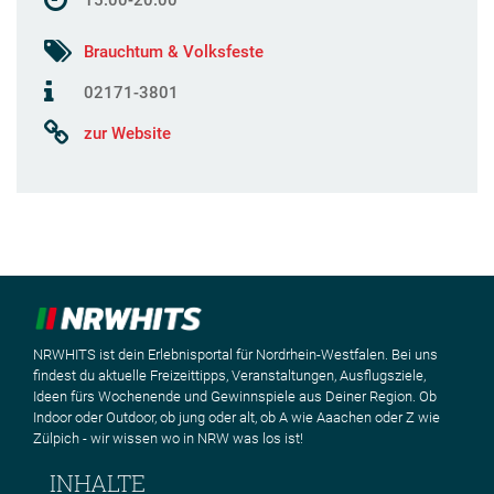
Brauchtum & Volksfeste
02171-3801
zur Website
NRWHITS ist dein Erlebnisportal für Nordrhein-Westfalen. Bei uns
findest du aktuelle Freizeittipps, Veranstaltungen, Ausflugsziele,
Ideen fürs Wochenende und Gewinnspiele aus Deiner Region. Ob
Indoor oder Outdoor, ob jung oder alt, ob A wie Aaachen oder Z wie
Zülpich - wir wissen wo in NRW was los ist!
INHALTE