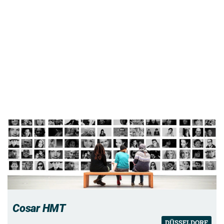
Cosar HMT
DÜSSELDORF